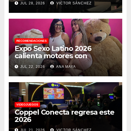
JUL 28, 2026
VICTOR SÁNCHEZ
debes saber
RECOMENDACIONES
Expo Sexo Latino 2026
calienta motores con
conferencia de prensa y
JUL 22, 2026
ANA MAYA
anuncia actividades para
todos los gustos
VIDEOJUEGOS
Coppel Conecta regresa este
2026
JUL 21, 2026
VICTOR SÁNCHEZ