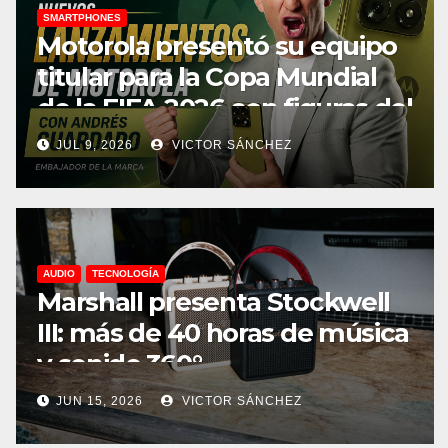
SMARTPHONES
Motorola presentó su equipo
titular para la Copa Mundial
de la FIFA 2026 con figuras del
fútbol de Latinoamérica
JUL 9, 2026
VICTOR SÁNCHEZ
AUDIO
TECNOLOGÍA
Marshall presenta Stockwell
III: más de 40 horas de música
y sonido 360°
JUN 15, 2026
VICTOR SÁNCHEZ