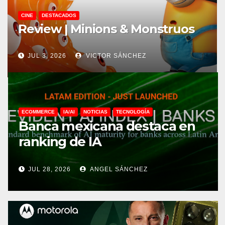
DESTACADOS
LIFESTYLE
NOTICIAS
TURISMO
World Press Photo 2026 llega al
Museo Franz Mayer
JUN 25, 2026
ANGEL SÁNCHEZ
ECOMMERCE
IA/AI
NOTICIAS
TECNOLOGÍA
Banca mexicana destaca en
ranking de IA
JUL 28, 2026
ANGEL SÁNCHEZ