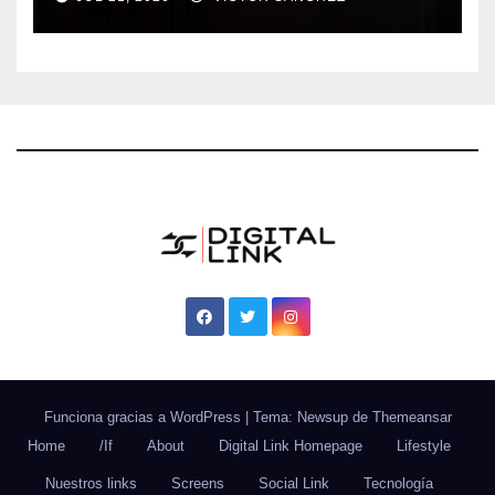
Funciona gracias a WordPress
|
Tema: Newsup de
Themeansar
Home
/If
About
Digital Link Homepage
Lifestyle
Nuestros links
Screens
Social Link
Tecnología