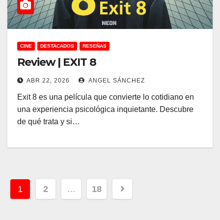
CINE
DESTACADOS
RESEÑAS
Review | EXIT 8
ABR 22, 2026
ANGEL SÁNCHEZ
Exit 8 es una película que convierte lo cotidiano en
una experiencia psicológica inquietante. Descubre
de qué trata y si…
Paginación
1
2
…
18
de