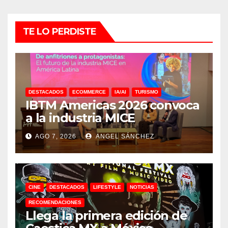
entradas
TE LO PERDISTE
DESTACADOS
ECOMMERCE
IA/AI
TURISMO
IBTM Americas 2026 convoca
a la industria MICE
AGO 7, 2026
ANGEL SÁNCHEZ
CINE
DESTACADOS
LIFESTYLE
NOTICIAS
RECOMENDACIONES
Llega la primera edición de