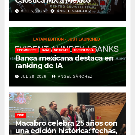
Caostica MX a México
AGO 6, 2026
ANGEL SÁNCHEZ
ECOMMERCE
IA/AI
NOTICIAS
TECNOLOGÍA
Banca mexicana destaca en
ranking de IA
JUL 28, 2026
ANGEL SÁNCHEZ
CINE
Macabro celebra 25 años con
una edición histórica: fechas,