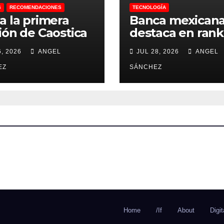
S
RECOMENDACIONES
TECNOLOGÍA
a la primera
Banca mexican
ión de Caostica
destaca en rank
a México
de IA
, 2026
ANGEL
JUL 28, 2026
ANGEL
EZ
SÁNCHEZ
Home
/If
About
Digi