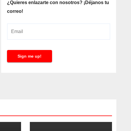
¿Quieres enlazarte con nosotros? ¡Déjanos tu
correo!
E
m
a
i
Sign me up!
l
*