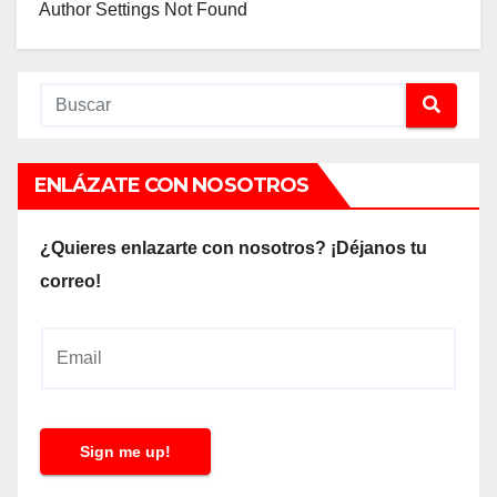
Author Settings Not Found
ENLÁZATE CON NOSOTROS
¿Quieres enlazarte con nosotros? ¡Déjanos tu
correo!
E
m
a
i
Sign me up!
l