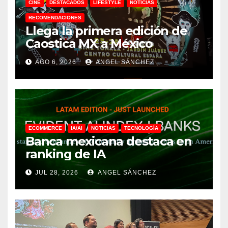
CINE
DESTACADOS
LIFESTYLE
NOTICIAS
RECOMENDACIONES
Llega la primera edición de
Caostica MX a México
AGO 6, 2026
ANGEL SÁNCHEZ
ECOMMERCE
IA/AI
NOTICIAS
TECNOLOGÍA
Banca mexicana destaca en
ranking de IA
JUL 28, 2026
ANGEL SÁNCHEZ