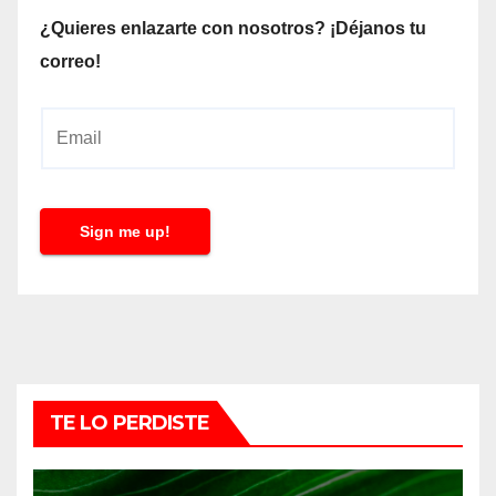
¿Quieres enlazarte con nosotros? ¡Déjanos tu
correo!
E
m
a
i
Sign me up!
l
*
TE LO PERDISTE