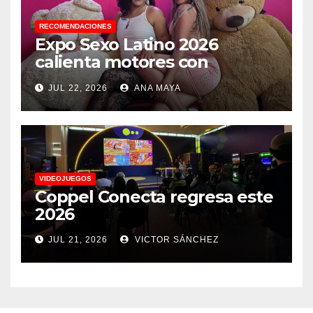
RECOMENDACIONES
Expo Sexo Latino 2026
calienta motores con
conferencia de prensa y
JUL 22, 2026
ANA MAYA
anuncia actividades para
todos los gustos
VIDEOJUEGOS
Coppel Conecta regresa este
2026
JUL 21, 2026
VICTOR SÁNCHEZ