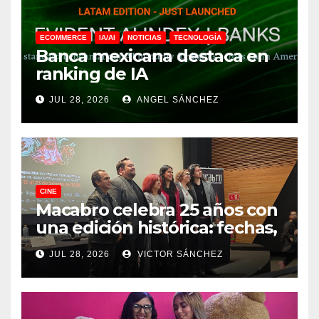
ECOMMERCE
IA/AI
NOTICIAS
TECNOLOGÍA
Banca mexicana destaca en
ranking de IA
JUL 28, 2026
ANGEL SÁNCHEZ
CINE
Macabro celebra 25 años con
una edición histórica: fechas,
sedes, invitados y todo lo que
JUL 28, 2026
VICTOR SÁNCHEZ
debes saber