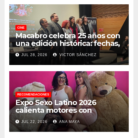
CINE
Macabro celebra 25 años con
una edición histórica: fechas,
sedes, invitados y todo lo que
JUL 28, 2026
VICTOR SÁNCHEZ
debes saber
RECOMENDACIONES
Expo Sexo Latino 2026
calienta motores con
conferencia de prensa y
JUL 22, 2026
ANA MAYA
anuncia actividades para
todos los gustos