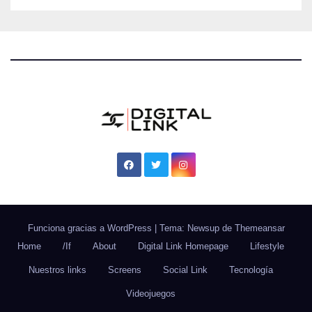
Funciona gracias a WordPress
|
Tema: Newsup de
Themeansar
Home
/If
About
Digital Link Homepage
Lifestyle
Nuestros links
Screens
Social Link
Tecnología
Videojuegos