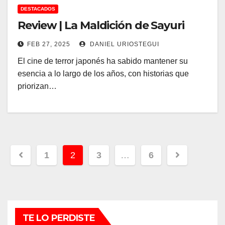
DESTACADOS
Review | La Maldición de Sayuri
FEB 27, 2025
DANIEL URIOSTEGUI
El cine de terror japonés ha sabido mantener su
esencia a lo largo de los años, con historias que
priorizan…
Paginación
1
2
3
…
6
de
entradas
TE LO PERDISTE