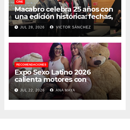
CINE
Macabro celebra 25 años con
una edición histórica: fechas,
sedes, invitados y todo lo que
JUL 28, 2026
VICTOR SÁNCHEZ
debes saber
RECOMENDACIONES
Expo Sexo Latino 2026
calienta motores con
conferencia de prensa y
JUL 22, 2026
ANA MAYA
anuncia actividades para
todos los gustos