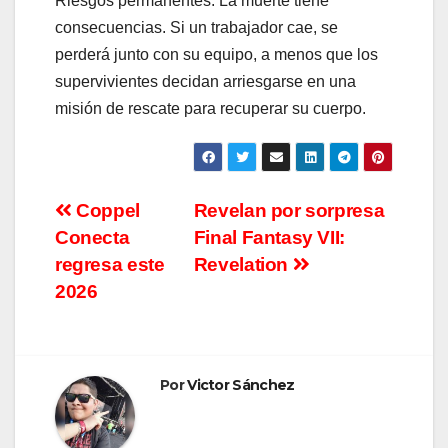
Riesgos permanentes: La muerte tiene
consecuencias. Si un trabajador cae, se
perderá junto con su equipo, a menos que los
supervivientes decidan arriesgarse en una
misión de rescate para recuperar su cuerpo.
Navegación
Coppel
Revelan por sorpresa
Conecta
Final Fantasy VII:
de
regresa este
Revelation
entradas
2026
Por
Victor Sánchez