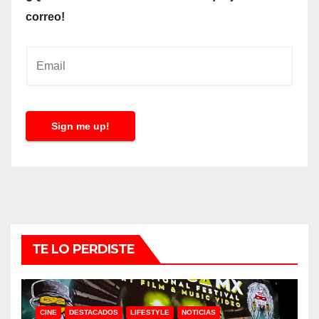
correo!
E
m
a
i
Sign me up!
l
*
TE LO PERDISTE
CINE
DESTACADOS
LIFESTYLE
NOTICIAS