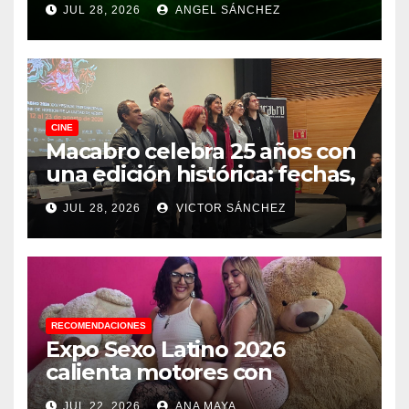
JUL 28, 2026
ANGEL SÁNCHEZ
CINE
Macabro celebra 25 años con
una edición histórica: fechas,
sedes, invitados y todo lo que
JUL 28, 2026
VICTOR SÁNCHEZ
debes saber
RECOMENDACIONES
Expo Sexo Latino 2026
calienta motores con
conferencia de prensa y
JUL 22, 2026
ANA MAYA