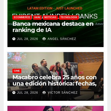
ECOMMERCE
IA/AI
NOTICIAS
TECNOLOGÍA
Banca mexicana destaca en
ranking de IA
JUL 28, 2026
ANGEL SÁNCHEZ
CINE
Macabro celebra 25 años con
una edición histórica: fechas,
sedes, invitados y todo lo que
JUL 28, 2026
VICTOR SÁNCHEZ
debes saber