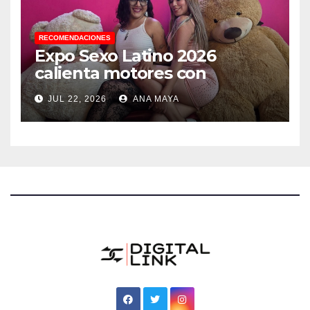
RECOMENDACIONES
Expo Sexo Latino 2026
calienta motores con
conferencia de prensa y
JUL 22, 2026
ANA MAYA
anuncia actividades para
todos los gustos