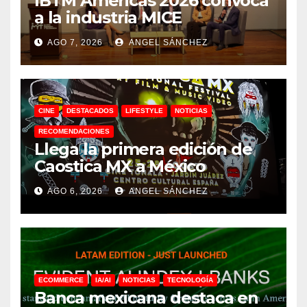
IBTM Americas 2026 convoca
a la industria MICE
AGO 7, 2026
ANGEL SÁNCHEZ
CINE
DESTACADOS
LIFESTYLE
NOTICIAS
RECOMENDACIONES
Llega la primera edición de
Caostica MX a México
AGO 6, 2026
ANGEL SÁNCHEZ
ECOMMERCE
IA/AI
NOTICIAS
TECNOLOGÍA
Banca mexicana destaca en