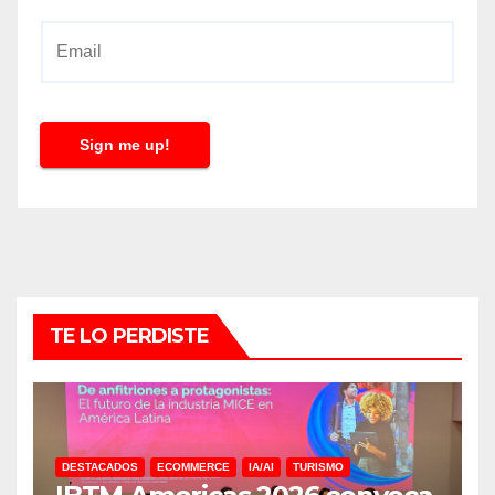
E
m
a
i
Sign me up!
l
*
TE LO PERDISTE
DESTACADOS
ECOMMERCE
IA/AI
TURISMO