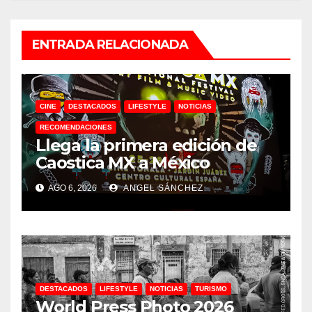
ENTRADA RELACIONADA
CINE
DESTACADOS
LIFESTYLE
NOTICIAS
RECOMENDACIONES
Llega la primera edición de
Caostica MX a México
AGO 6, 2026
ANGEL SÁNCHEZ
DESTACADOS
LIFESTYLE
NOTICIAS
TURISMO
World Press Photo 2026