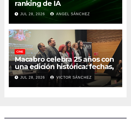
ranking de IA
JUL 28, 2026
ANGEL SÁNCHEZ
CINE
Macabro celebra 25 años con
una edición histórica: fechas,
sedes, invitados y todo lo que
JUL 28, 2026
VICTOR SÁNCHEZ
debes saber