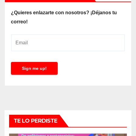
¿Quieres enlazarte con nosotros? ¡Déjanos tu
correo!
E
m
a
i
Sign me up!
l
*
TE LO PERDISTE