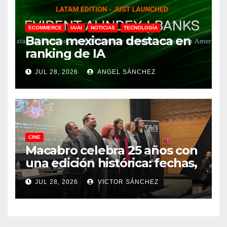
ECOMMERCE
IA/AI
NOTICIAS
TECNOLOGÍA
Banca mexicana destaca en
ranking de IA
JUL 28, 2026
ANGEL SÁNCHEZ
CINE
Macabro celebra 25 años con
una edición histórica: fechas,
sedes, invitados y todo lo que
JUL 28, 2026
VICTOR SÁNCHEZ
debes saber