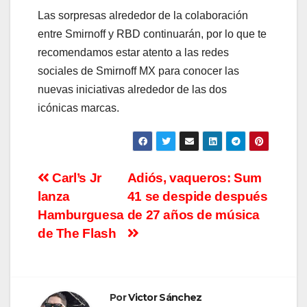
Las sorpresas alrededor de la colaboración
entre Smirnoff y RBD continuarán, por lo que te
recomendamos estar atento a las redes
sociales de Smirnoff MX para conocer las
nuevas iniciativas alrededor de las dos
icónicas marcas.
Navegación
Carl’s Jr
Adiós, vaqueros: Sum
lanza
41 se despide después
de
Hamburguesa
de 27 años de música
entradas
de The Flash
Por
Victor Sánchez