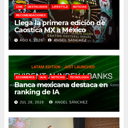
CINE
DESTACADOS
LIFESTYLE
NOTICIAS
RECOMENDACIONES
Llega la primera edición de
Caostica MX a México
AGO 6, 2026
ANGEL SÁNCHEZ
ECOMMERCE
IA/AI
NOTICIAS
TECNOLOGÍA
Banca mexicana destaca en
ranking de IA
JUL 28, 2026
ANGEL SÁNCHEZ