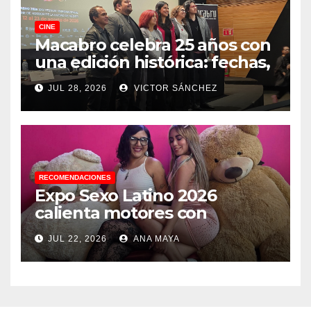
CINE
Macabro celebra 25 años con
una edición histórica: fechas,
sedes, invitados y todo lo que
JUL 28, 2026
VICTOR SÁNCHEZ
debes saber
RECOMENDACIONES
Expo Sexo Latino 2026
calienta motores con
conferencia de prensa y
JUL 22, 2026
ANA MAYA
anuncia actividades para
todos los gustos