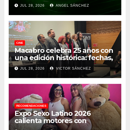
JUL 28, 2026
ANGEL SÁNCHEZ
CINE
Macabro celebra 25 años con
una edición histórica: fechas,
sedes, invitados y todo lo que
JUL 28, 2026
VICTOR SÁNCHEZ
debes saber
RECOMENDACIONES
Expo Sexo Latino 2026
calienta motores con
conferencia de prensa y