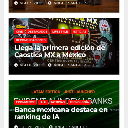
AGO 7, 2026
ANGEL SÁNCHEZ
CINE
DESTACADOS
LIFESTYLE
NOTICIAS
RECOMENDACIONES
Llega la primera edición de
Caostica MX a México
AGO 6, 2026
ANGEL SÁNCHEZ
ECOMMERCE
IA/AI
NOTICIAS
TECNOLOGÍA
Banca mexicana destaca en
ranking de IA
JUL 28, 2026
ANGEL SÁNCHEZ