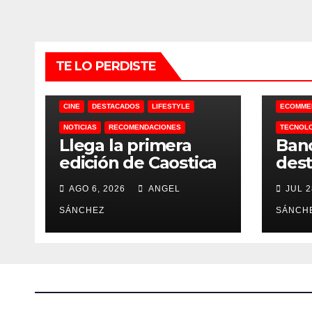
TE LO PERDISTE
CINE
DESTACADOS
LIFESTYLE
ECOMME
NOTICIAS
RECOMENDACIONES
TECNOL
Llega la primera
Ban
edición de Caostica
dest
MX a México
de I
AGO 6, 2026
ANGEL
JUL 2
SÁNCHEZ
SÁNCH