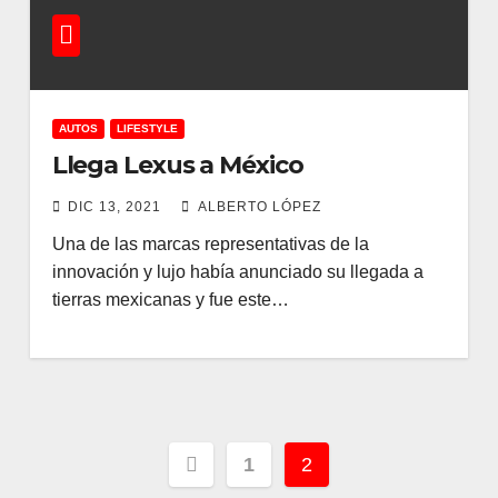
AUTOS
LIFESTYLE
Llega Lexus a México
DIC 13, 2021
ALBERTO LÓPEZ
Una de las marcas representativas de la
innovación y lujo había anunciado su llegada a
tierras mexicanas y fue este…
Paginación
1
2