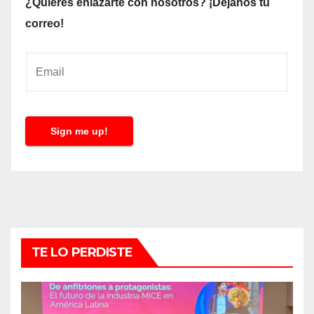
¿Quieres enlazarte con nosotros? ¡Déjanos tu
correo!
E
m
a
i
Sign me up!
l
*
TE LO PERDISTE