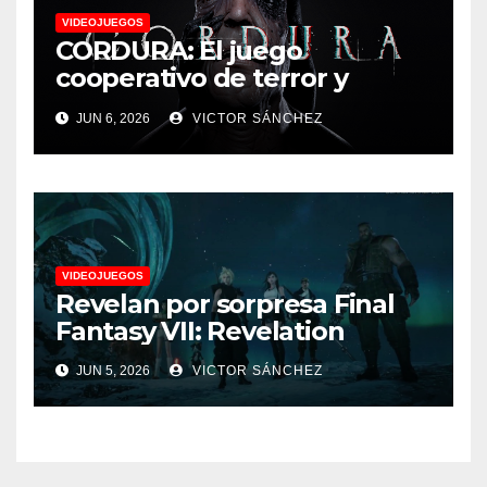
VIDEOJUEGOS
CORDURA: El juego
cooperativo de terror y
supervivencia AA presenta
JUN 6, 2026
VICTOR SÁNCHEZ
su tráiler de jugabilidad en
Future Game Show
VIDEOJUEGOS
Revelan por sorpresa Final
Fantasy VII: Revelation
JUN 5, 2026
VICTOR SÁNCHEZ