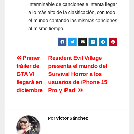
interminable de canciones e intenta llegar
a lo más alto de la clasificación, con todo
el mundo cantando las mismas canciones
al mismo tiempo.
Navegación
Primer
Resident Evil Village
tráiler de
presenta el mundo del
de
GTA VI
Survival Horror a los
entradas
llegará en
usuarios de iPhone 15
diciembre
Pro y iPad
Por
Victor Sánchez