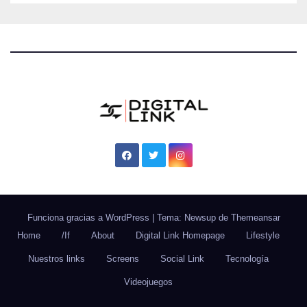
Funciona gracias a WordPress
|
Tema: Newsup de
Themeansar
Home
/If
About
Digital Link Homepage
Lifestyle
Nuestros links
Screens
Social Link
Tecnología
Videojuegos