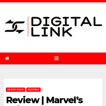
Saltar
al
contenido
DESTACADOS
RESEÑAS
Review | Marvel’s