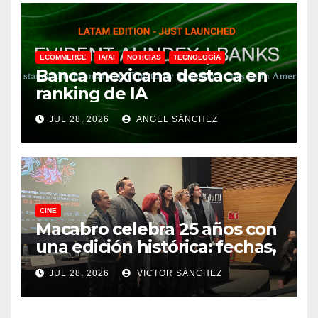
ECOMMERCE
IA/AI
NOTICIAS
TECNOLOGÍA
Banca mexicana destaca en
ranking de IA
JUL 28, 2026
ANGEL SÁNCHEZ
CINE
Macabro celebra 25 años con
una edición histórica: fechas,
sedes, invitados y todo lo que
JUL 28, 2026
VICTOR SÁNCHEZ
debes saber