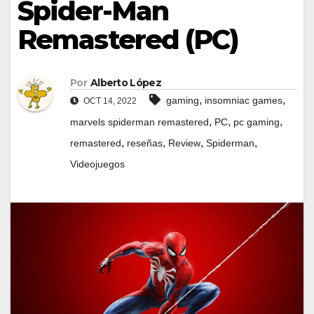
Spider-Man
Remastered (PC)
Por
Alberto López
,
,
gaming
insomniac games
OCT 14, 2022
,
,
,
marvels spiderman remastered
PC
pc gaming
,
,
,
,
remastered
reseñas
Review
Spiderman
Videojuegos