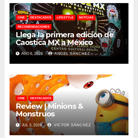
CINE
DESTACADOS
LIFESTYLE
NOTICIAS
RECOMENDACIONES
Llega la primera edición de
Caostica MX a México
AGO 6, 2026
ANGEL SÁNCHEZ
CINE
DESTACADOS
Review | Minions &
Monstruos
JUL 3, 2026
VICTOR SÁNCHEZ