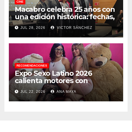
CINE
Macabro celebra 25 años con
una edición histórica: fechas,
sedes, invitados y todo lo que
JUL 28, 2026
VICTOR SÁNCHEZ
debes saber
RECOMENDACIONES
Expo Sexo Latino 2026
calienta motores con
conferencia de prensa y
JUL 22, 2026
ANA MAYA
anuncia actividades para
todos los gustos