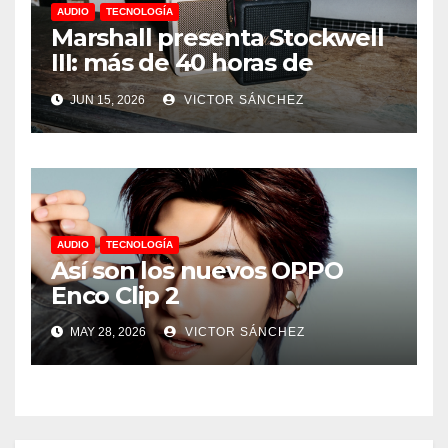
AUDIO
TECNOLOGÍA
Marshall presenta Stockwell
III: más de 40 horas de
música y sonido 360°
JUN 15, 2026
VICTOR SÁNCHEZ
AUDIO
TECNOLOGÍA
Así son los nuevos OPPO
Enco Clip 2
MAY 28, 2026
VICTOR SÁNCHEZ