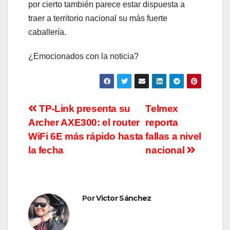
por cierto también parece estar dispuesta a
traer a territorio nacional su más fuerte
caballería.
¿Emocionados con la noticia?
Navegación
TP-Link presenta su
Telmex
Archer AXE300: el router
reporta
de
WiFi 6E más rápido hasta
fallas a nivel
entradas
la fecha
nacional
Por
Victor Sánchez