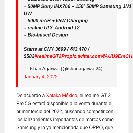
– 50MP Sony IMX766 + 150° 50MP Samsung JN1
UW
– 5000 mAH + 65W Charging
– realme UI 3, Android 12
– Bio-based Design
Starts at CNY 3699 / ₹43,470 /
$582
#realmeGT2Pro
pic.twitter.com/fAUU9EmC
— Ishan Agarwal (@ishanagarwal24)
January 4, 2022
De acuerdo a
Xataka México
, el realme GT 2
Pro 5G estará disponible a la venta durante el
primer tercio del 2022, buscando competir con
los lanzamientos importantes de marcas como
Samsung y la ya mencionada que OPPO, que