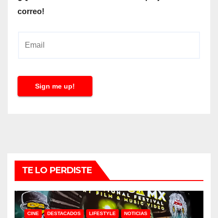
correo!
E
m
a
i
Sign me up!
l
*
TE LO PERDISTE
CINE
DESTACADOS
LIFESTYLE
NOTICIAS