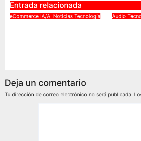
Entrada relacionada
eCommerce
IA/AI
Noticias
Tecnología
Audio
Tecno
Banca mexicana destaca
Marshal
en ranking de IA
Stockwel
horas d
Jul 28, 2026
Angel Sánchez
360°
Jun 15, 2
Deja un comentario
Tu dirección de correo electrónico no será publicada.
Lo