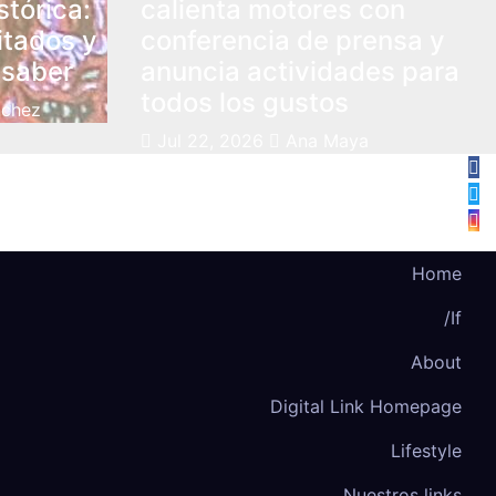
stórica:
calienta motores con
itados y
conferencia de prensa y
 saber
anuncia actividades para
todos los gustos
nchez
Jul 22, 2026
Ana Maya
Home
/If
About
Digital Link Homepage
Lifestyle
Nuestros links