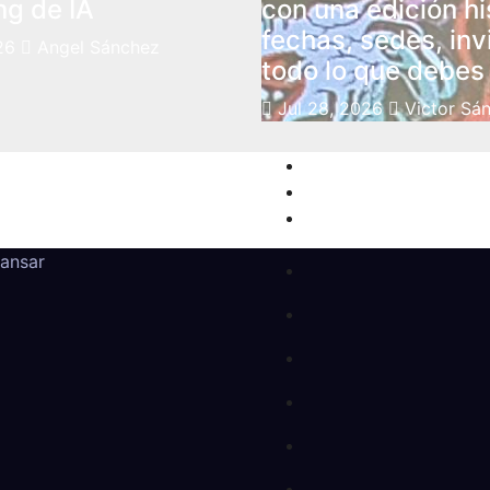
ng de IA
con una edición hi
fechas, sedes, inv
26
Angel Sánchez
todo lo que debes
Jul 28, 2026
Victor Sá
ansar