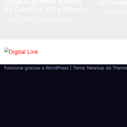
Llega la primera edición
en ranki
de Caostica MX a México
Jul 28, 20
Ago 6, 2026
Angel Sánchez
Funciona gracias a WordPress
|
Tema: Newsup de
Theme