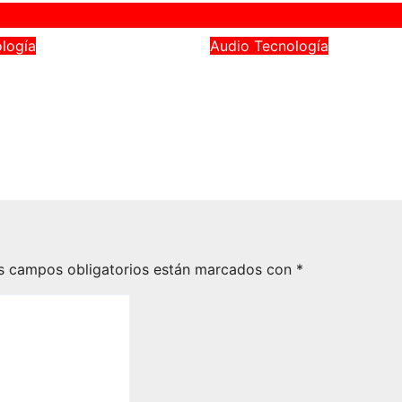
logía
Audio
Tecnología
l presenta
Así son los nuevo
l III: más de 40
Enco Clip 2
e música y sonido
May 28, 2026
Victor Sá
026
Victor Sánchez
s campos obligatorios están marcados con
*