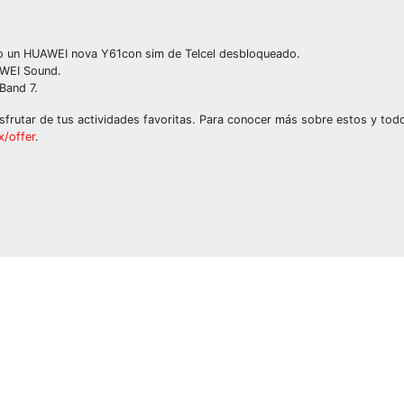
o un HUAWEI nova Y61con sim de Telcel desbloqueado.
AWEI Sound.
Band 7.
isfrutar de tus actividades favoritas. Para conocer más sobre estos y tod
/offer
.