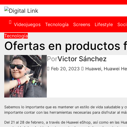
Saltar
al
contenido
Videojuegos
Tecnología
Screens
Lifestyle
Soci
Tecnología
Ofertas en productos 
Por
Victor Sánchez
Feb 20, 2023
Huawei
,
Huawei He
Sabemos lo importante que es mantener un estilo de vida saludable y cu
importante contar con las herramientas necesarias para disfrutar al máx
Del 21 al 28 de febrero, a través de Huawei eShop, así como en las Huawe