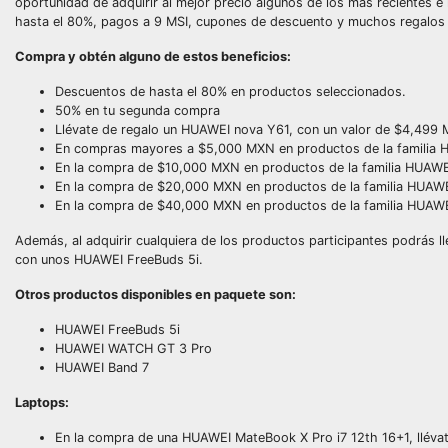
oportunidad de adquirir al mejor precio algunos de los más recientes
hasta el 80%, pagos a 9 MSI, cupones de descuento y muchos regalos
Compra y obtén alguno de estos beneficios:
Descuentos de hasta el 80% en productos seleccionados.
50% en tu segunda compra
Llévate de regalo un HUAWEI nova Y61, con un valor de $4,499
En compras mayores a $5,000 MXN en productos de la familia 
En la compra de $10,000 MXN en productos de la familia HUAWE
En la compra de $20,000 MXN en productos de la familia HUAWE
En la compra de $40,000 MXN en productos de la familia HUAWE
Además, al adquirir cualquiera de los productos participantes podrás l
con unos HUAWEI FreeBuds 5i.
Otros productos disponibles en paquete son:
HUAWEI FreeBuds 5i
HUAWEI WATCH GT 3 Pro
HUAWEI Band 7
Laptops:
En la compra de una HUAWEI MateBook X Pro i7 12th 16+1, lléva