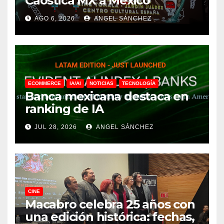
Caostica MX a México
AGO 6, 2026
ANGEL SÁNCHEZ
ECOMMERCE
IA/AI
NOTICIAS
TECNOLOGÍA
Banca mexicana destaca en
ranking de IA
JUL 28, 2026
ANGEL SÁNCHEZ
CINE
Macabro celebra 25 años con
una edición histórica: fechas,