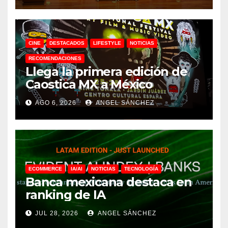
CINE
DESTACADOS
LIFESTYLE
NOTICIAS
RECOMENDACIONES
Llega la primera edición de
Caostica MX a México
AGO 6, 2026
ANGEL SÁNCHEZ
ECOMMERCE
IA/AI
NOTICIAS
TECNOLOGÍA
Banca mexicana destaca en
ranking de IA
JUL 28, 2026
ANGEL SÁNCHEZ