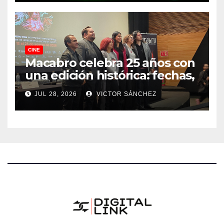
CINE
Macabro celebra 25 años con
una edición histórica: fechas,
sedes, invitados y todo lo que
JUL 28, 2026
VICTOR SÁNCHEZ
debes saber