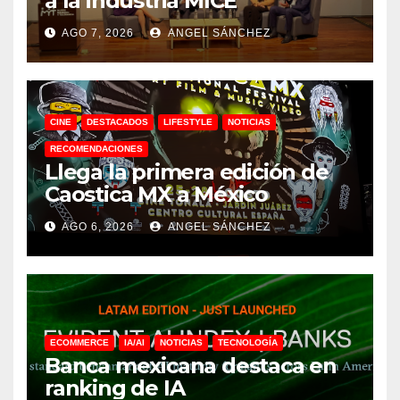
a la industria MICE
AGO 7, 2026
ANGEL SÁNCHEZ
CINE
DESTACADOS
LIFESTYLE
NOTICIAS
RECOMENDACIONES
Llega la primera edición de
Caostica MX a México
AGO 6, 2026
ANGEL SÁNCHEZ
ECOMMERCE
IA/AI
NOTICIAS
TECNOLOGÍA
Banca mexicana destaca en
ranking de IA