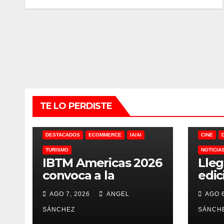
TE LO PERDISTE
DESTACADOS
ECOMMERCE
IA/AI
CINE
TURISMO
NOTICIA
IBTM Americas 2026
Lleg
convoca a la
edic
industria MICE
MX 
AGO 7, 2026
ANGEL
AGO 6
SÁNCHEZ
SÁNCH