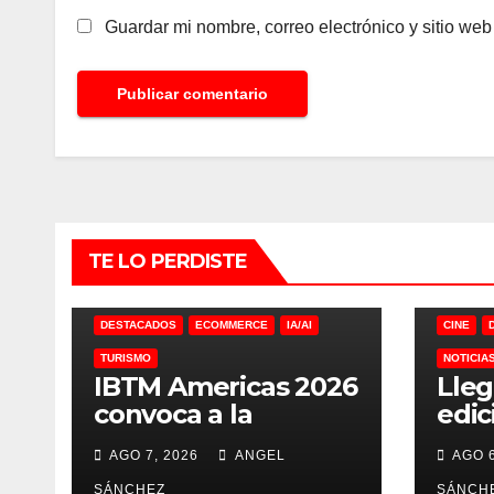
Guardar mi nombre, correo electrónico y sitio we
TE LO PERDISTE
DESTACADOS
ECOMMERCE
IA/AI
CINE
TURISMO
NOTICIA
IBTM Americas 2026
Lleg
convoca a la
edic
industria MICE
MX 
AGO 7, 2026
ANGEL
AGO 6
SÁNCHEZ
SÁNCH