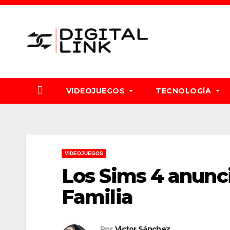
Saltar
al
contenido
VIDEOJUEGOS
TECNOLOGÍA
VIDEOJUEGOS
Los Sims 4 anunc
Familia
Por
Victor Sánchez