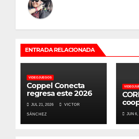
ENTRADA RELACIONADA
VIDEOJUEGOS
Coppel Conecta
VIDEOJU
regresa este 2026
CORD
coop
JUL 21, 2026
VICTOR
terr
JUN 6,
SÁNCHEZ
supe
pres
de j