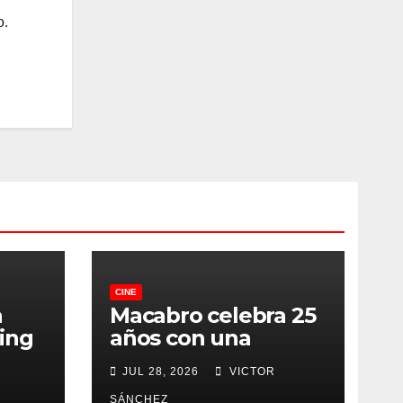
o.
CINE
a
Macabro celebra 25
ing
años con una
edición histórica:
JUL 28, 2026
VICTOR
fechas, sedes,
SÁNCHEZ