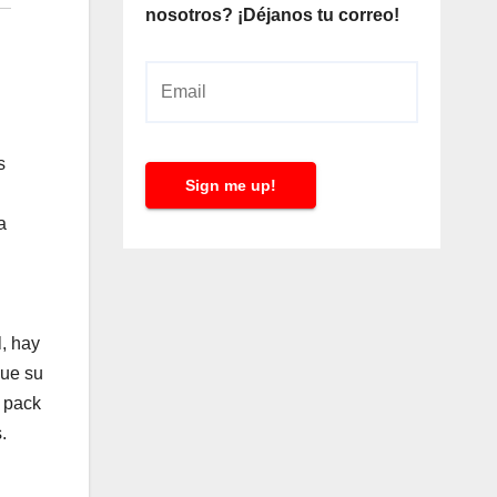
nosotros? ¡Déjanos tu correo!
E
m
a
s
i
Sign me up!
l
a
*
, hay
que su
l pack
.