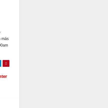
e
n más
:00am
nter