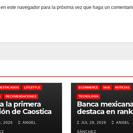
b en este navegador para la próxima vez que haga un comentari
DESTACADOS
LIFESTYLE
ECOMMERCE
IA/AI
NOTICIAS
S
RECOMENDACIONES
TECNOLOGÍA
a la primera
Banca mexican
ión de Caostica
destaca en rank
a México
de IA
, 2026
ANGEL
JUL 28, 2026
ANGEL
EZ
SÁNCHEZ