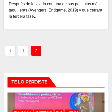
Después de lo vivido con una de sus películas más
taquilleras (Avengers: Endgame, 2019) y que cerrara
la tercera fase…
Paginación
1
2
de
entradas
TE LO PERDISTE
DESTACADOS
ECOMMERCE
IA/AI
TURISMO