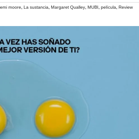
,
,
,
,
,
emi moore
La sustancia
Margaret Qualley
MUBI
película
Review