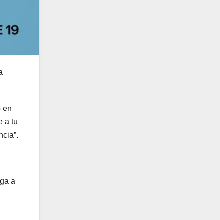
a
o en
e a tu
ncia”.
ega a