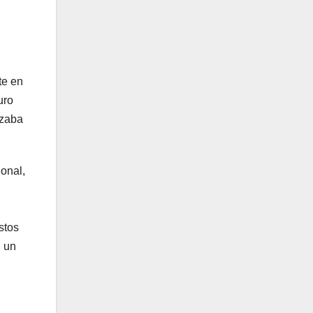
te en
uro
izaba
onal,
stos
; un