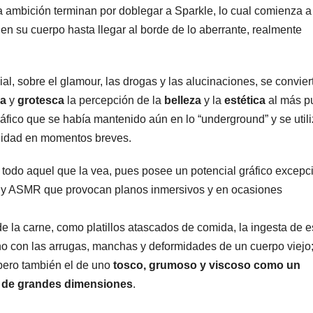
la ambición terminan por doblegar a Sparkle, lo cual comienza a
en su cuerpo hasta llegar al borde de lo aberrante, realmente
al, sobre el glamour, las drogas y las alucinaciones, se convier
da
y
grotesca
la percepción de la
belleza
y la
estética
al más p
áfico que se había mantenido aún en lo “underground” y se util
idad en momentos breves.
odo aquel que la vea, pues posee un potencial gráfico excepci
” y ASMR que provocan planos inmersivos y en ocasiones
 la carne, como platillos atascados de comida, la ingesta de e
o con las arrugas, manchas y deformidades de un cuerpo viejo
 pero también el de uno
tosco, grumoso y viscoso como un
s de grandes dimensiones
.