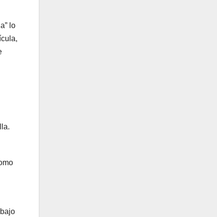
a” lo
cula,
e
la.
como
 bajo