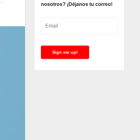
nosotros? ¡Déjanos tu correo!
E
m
a
i
Sign me up!
l
*