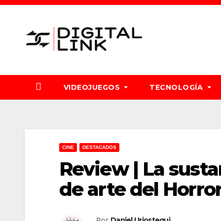
Saltar
al
contenido
VIDEOJUEGOS
TECNOLOGÍA
CINE
DESTACADOS
Review | La susta
de arte del Horro
Por
Daniel Uriostegui