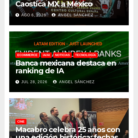
Caostica MX a México
AGO 6, 2026
ANGEL SÁNCHEZ
ECOMMERCE
IA/AI
NOTICIAS
TECNOLOGÍA
Banca mexicana destaca en
ranking de IA
JUL 28, 2026
ANGEL SÁNCHEZ
CINE
Macabro celebra 25 años con
una edición histórica: fechas,