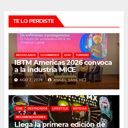
TE LO PERDISTE
DESTACADOS
ECOMMERCE
IA/AI
TURISMO
IBTM Americas 2026 convoca
a la industria MICE
AGO 7, 2026
ANGEL SÁNCHEZ
CINE
DESTACADOS
LIFESTYLE
NOTICIAS
RECOMENDACIONES
Llega la primera edición de