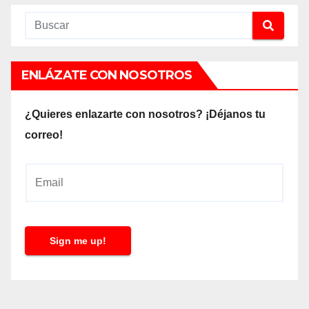
ENLÁZATE CON NOSOTROS
¿Quieres enlazarte con nosotros? ¡Déjanos tu
correo!
E
m
a
i
Sign me up!
l
*