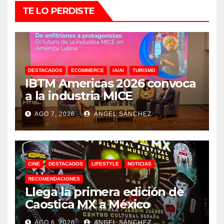
TE LO PERDISTE
DESTACADOS
ECOMMERCE
IA/AI
TURISMO
IBTM Americas 2026 convoca
a la industria MICE
AGO 7, 2026
ANGEL SÁNCHEZ
CINE
DESTACADOS
LIFESTYLE
NOTICIAS
RECOMENDACIONES
Llega la primera edición de
Caostica MX a México
AGO 6, 2026
ANGEL SÁNCHEZ