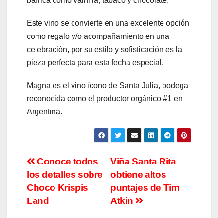
barrica como vainilla, tabaco y chocolate.
Este vino se convierte en una excelente opción
como regalo y/o acompañamiento en una
celebración, por su estilo y sofisticación es la
pieza perfecta para esta fecha especial.
Magna es el vino ícono de Santa Julia, bodega
reconocida como el productor orgánico #1 en
Argentina.
Navegación
Conoce todos
Viña Santa Rita
los detalles sobre
obtiene altos
de
Choco Krispis
puntajes de Tim
entradas
Land
Atkin