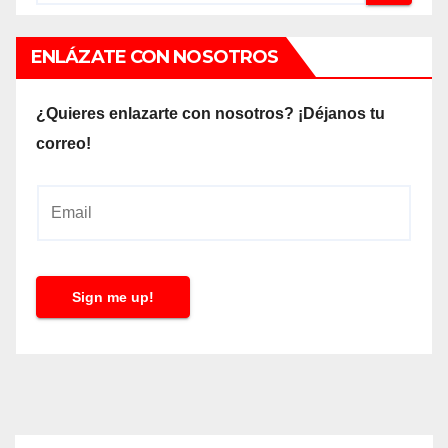
ENLÁZATE CON NOSOTROS
¿Quieres enlazarte con nosotros? ¡Déjanos tu
correo!
E
m
a
i
Sign me up!
l
*