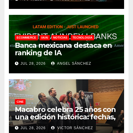
ECOMMERCE
IA/AI
NOTICIAS
TECNOLOGÍA
Banca mexicana destaca en
ranking de IA
JUL 28, 2026
ANGEL SÁNCHEZ
CINE
Macabro celebra 25 años con
una edición histórica: fechas,
sedes, invitados y todo lo que
JUL 28, 2026
VICTOR SÁNCHEZ
debes saber