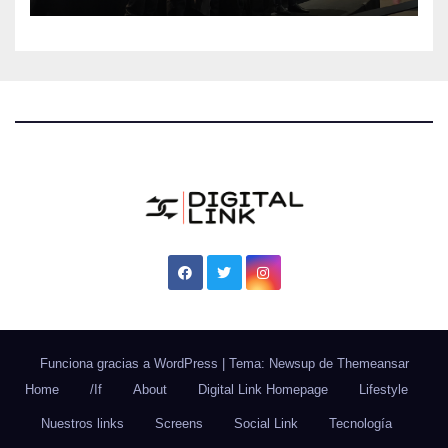
Funciona gracias a WordPress
|
Tema: Newsup de
Themeansar
Home
/If
About
Digital Link Homepage
Lifestyle
Nuestros links
Screens
Social Link
Tecnología