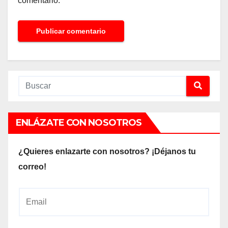
comentario.
ENLÁZATE CON NOSOTROS
¿Quieres enlazarte con nosotros? ¡Déjanos tu
correo!
E
m
a