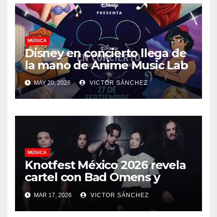
MÚSICA
Disney en concierto llega de
la mano de Anime Music Lab
MAY 20, 2026
VICTOR SÁNCHEZ
MÚSICA
Knotfest México 2026 revela
cartel con Bad Omens y
Lamb of God como
MAR 17, 2026
VICTOR SÁNCHEZ
headliners