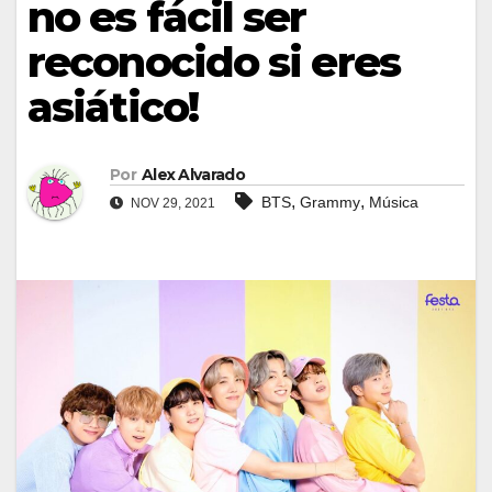
no es fácil ser
reconocido si eres
asiático!
Por
Alex Alvarado
,
,
BTS
Grammy
Música
NOV 29, 2021