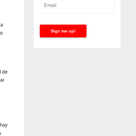
E
m
a
la
i
Sign me up!
lo
l
*
d de
ar
 hay
a