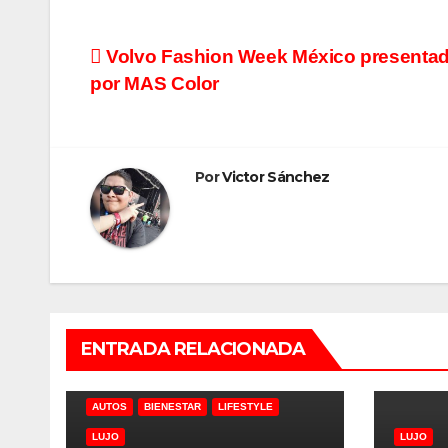
Navegación
Volvo Fashion Week México presenta
por MAS Color
de
entradas
Por
Victor Sánchez
ENTRADA RELACIONADA
AUTOS
BIENESTAR
LIFESTYLE
LUJO
LUJO