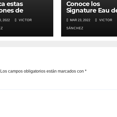
a estas
Conoce los
ones de
Signature Eau d
fumes de
MONTBLANC
, 2022
VICTOR
MAR 23, 2022
VICTOR
ace para
avera
EZ
SÁNCHEZ
Los campos obligatorios están marcados con
*