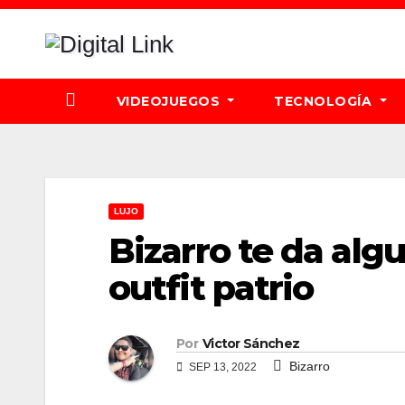
Saltar
al
contenido
VIDEOJUEGOS
TECNOLOGÍA
LUJO
Bizarro te da alg
outfit patrio
Por
Victor Sánchez
Bizarro
SEP 13, 2022