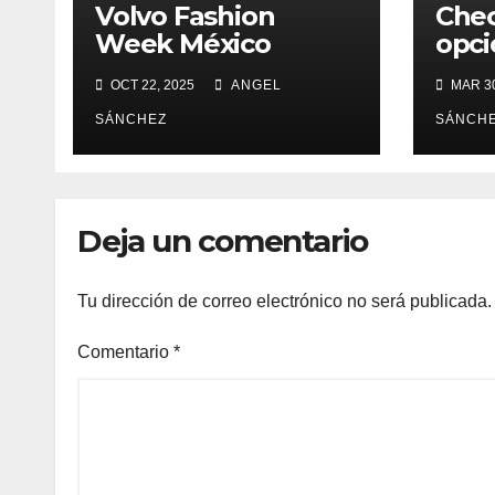
Volvo Fashion
Chec
Week México
opci
presentado por
per
OCT 22, 2025
ANGEL
MAR 30
MAS Color
Vers
prim
SÁNCHEZ
SÁNCH
Deja un comentario
Tu dirección de correo electrónico no será publicada.
Comentario
*