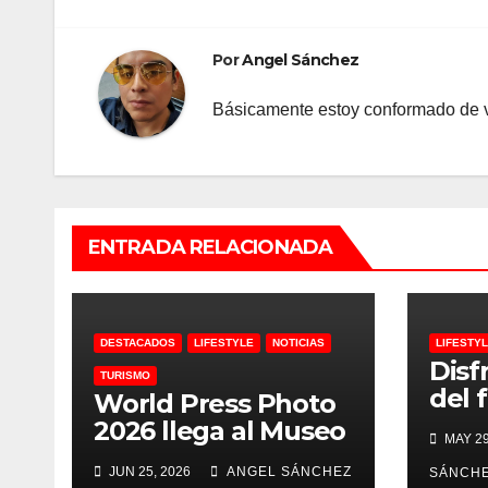
entradas
Por
Angel Sánchez
Básicamente estoy conformado de v
ENTRADA RELACIONADA
DESTACADOS
LIFESTYLE
NOTICIAS
LIFESTY
Disf
TURISMO
del 
World Press Photo
Win
2026 llega al Museo
MAY 29
Franz Mayer
JUN 25, 2026
ANGEL SÁNCHEZ
SÁNCH