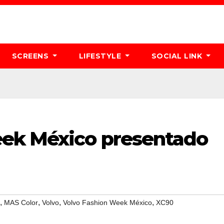
SCREENS
LIFESTYLE
SOCIAL LINK
eek México presentado
,
,
,
,
MAS Color
Volvo
Volvo Fashion Week México
XC90