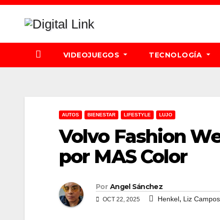
Saltar
al
contenido
VIDEOJUEGOS
TECNOLOGÍA
AUTOS
BIENESTAR
LIFESTYLE
LUJO
Volvo Fashion W
por MAS Color
Por
Angel Sánchez
,
Henkel
Liz Campos
OCT 22, 2025