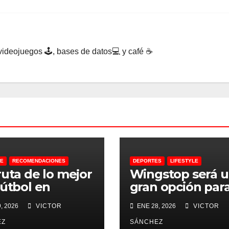
ideojuegos 🕹, bases de datos💻 y café ☕️
LE
RECOMENDACIONES
DEPORTES
LIFESTYLE
ruta de lo mejor
Wingstop será 
fútbol en
gran opción par
gstop
ver el Superbow
, 2026
VICTOR
ENE 28, 2026
VICTOR
EZ
SÁNCHEZ