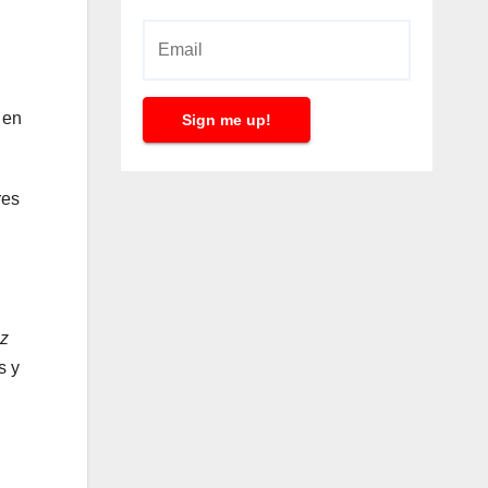
 en
Sign me up!
res
ez
s y