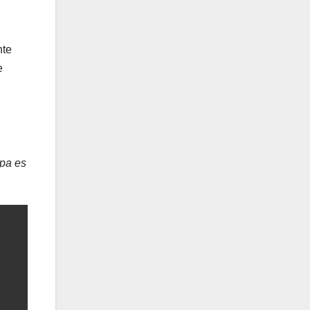
nte
e
opa es