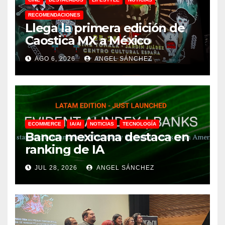
RECOMENDACIONES
Llega la primera edición de
Caostica MX a México
AGO 6, 2026
ANGEL SÁNCHEZ
ECOMMERCE
IA/AI
NOTICIAS
TECNOLOGÍA
Banca mexicana destaca en
ranking de IA
JUL 28, 2026
ANGEL SÁNCHEZ