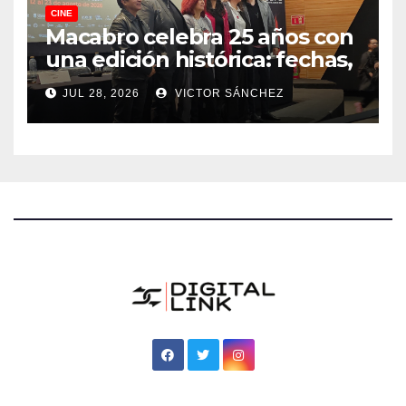
CINE
Macabro celebra 25 años con
una edición histórica: fechas,
sedes, invitados y todo lo que
JUL 28, 2026
VICTOR SÁNCHEZ
debes saber