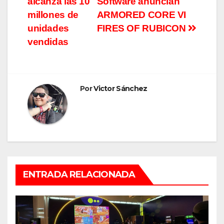
alcanza las 10
Software anuncian
de
millones de
ARMORED CORE VI
entradas
unidades
FIRES OF RUBICON
vendidas
Por
Victor Sánchez
ENTRADA RELACIONADA