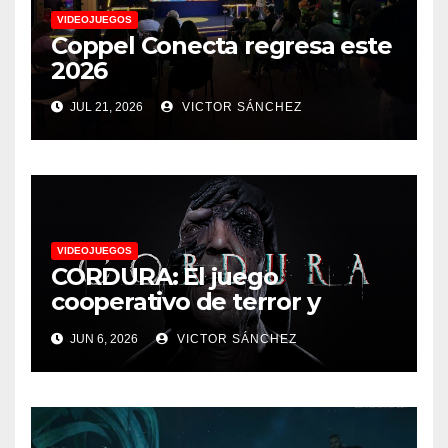
VIDEOJUEGOS
Coppel Conecta regresa este
2026
JUL 21, 2026
VICTOR SÁNCHEZ
VIDEOJUEGOS
CORDURA: El juego
cooperativo de terror y
supervivencia AA presenta
JUN 6, 2026
VICTOR SÁNCHEZ
su tráiler de jugabilidad en
Future Game Show