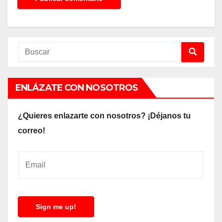
ENLÁZATE CON NOSOTROS
¿Quieres enlazarte con nosotros? ¡Déjanos tu
correo!
E
m
a
i
Sign me up!
l