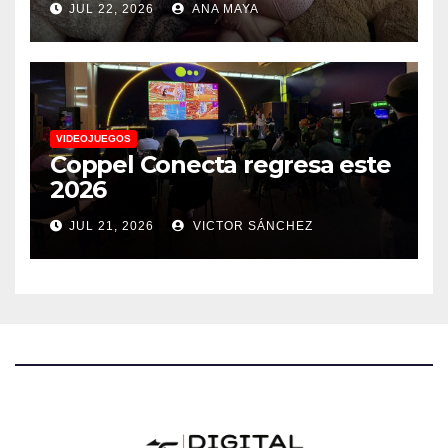
JUL 22, 2026
ANA MAYA
anuncia actividades para
todos los gustos
VIDEOJUEGOS
Coppel Conecta regresa este
2026
JUL 21, 2026
VICTOR SÁNCHEZ