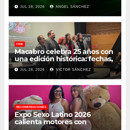
JUL 28, 2026
ANGEL SÁNCHEZ
CINE
Macabro celebra 25 años con
una edición histórica: fechas,
sedes, invitados y todo lo que
JUL 28, 2026
VICTOR SÁNCHEZ
debes saber
RECOMENDACIONES
Expo Sexo Latino 2026
calienta motores con
conferencia de prensa y