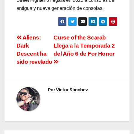
Street Fighter 6 llegará en 2023 a consolas de
antigua y nueva generación de consolas.
Navegación
Aliens:
Curse of the Scarab
Dark
Llega a la Temporada 2
de
Descent ha
del Año 6 de For Honor
entradas
sido revelado
Por
Victor Sánchez