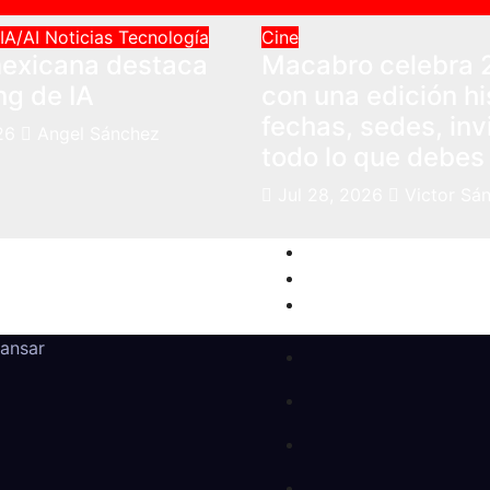
IA/AI
Noticias
Tecnología
Cine
exicana destaca
Macabro celebra 
ng de IA
con una edición hi
fechas, sedes, inv
26
Angel Sánchez
todo lo que debes
Jul 28, 2026
Victor Sá
ansar