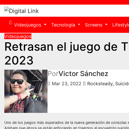
Saltar
al
contenido
Videojuegos
Tecnología
Screens
Lifesty
Videojuegos
Retrasan el juego de 
2023
Por
Victor Sánchez
Mar 23, 2022
Rocksteady
,
Suicid
Uno de los juegos más esperados de la nueva generación de consolas 
Arkham que ahora se están enfocando en traernos al escuadrón suicida