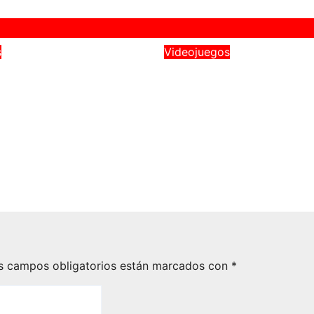
s
Videojuegos
: El juego
Revelan por sorpr
ivo de terror y
Final Fantasy VII:
vencia AA
Revelation
 su tráiler de
Jun 5, 2026
Victor Sán
dad en Future
how
26
Victor Sánchez
s campos obligatorios están marcados con
*