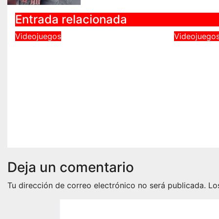
Entrada relacionada
Videojuegos
Videojuego
Coppel Conecta regresa
CORDURA
este 2026
cooperat
supervi
Jul 21, 2026
Victor Sánchez
presenta
jugabili
Game S
Jun 6, 20
Deja un comentario
Tu dirección de correo electrónico no será publicada.
Lo