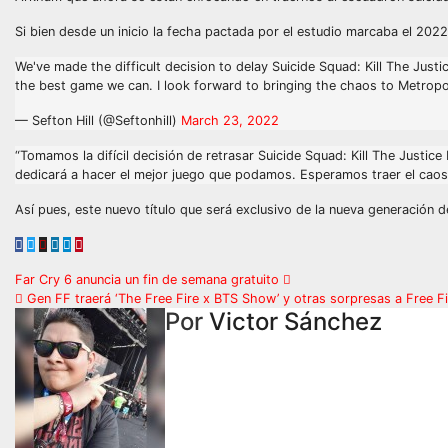
Si bien desde un inicio la fecha pactada por el estudio marcaba el 2022
We've made the difficult decision to delay Suicide Squad: Kill The Justi
the best game we can. I look forward to bringing the chaos to Metropo
— Sefton Hill (@Seftonhill)
March 23, 2022
“Tomamos la difícil decisión de retrasar Suicide Squad: Kill The Justic
dedicará a hacer el mejor juego que podamos. Esperamos traer el caos 
Así pues, este nuevo título que será exclusivo de la nueva generación 
Navegación
Far Cry 6 anuncia un fin de semana gratuito
Gen FF traerá ‘The Free Fire x BTS Show’ y otras sorpresas a Free Fi
de
Por
Victor Sánchez
entradas