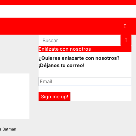
a
Enlázate con nosotros
¿Quieres enlazarte con nosotros?
¡Déjanos tu correo!
E
m
a
Sign me up!
i
l
*
de Batman