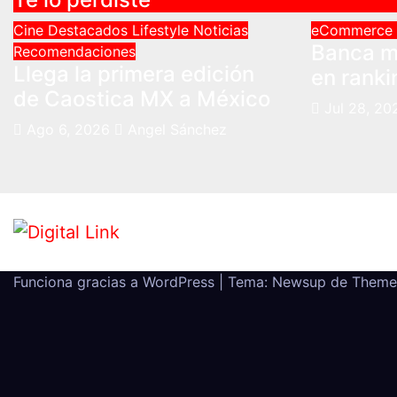
Cine
Destacados
Lifestyle
Noticias
eCommerce
Banca m
Recomendaciones
Llega la primera edición
en ranki
de Caostica MX a México
Jul 28, 20
Ago 6, 2026
Angel Sánchez
Funciona gracias a WordPress
|
Tema: Newsup de
Theme