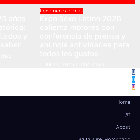
Recomendaciones
25 años
Expo Sexo Latino 2026
stórica:
calienta motores con
itados y
conferencia de prensa y
 saber
anuncia actividades para
todos los gustos
nchez
Jul 22, 2026
Ana Maya
Home
/If
About
Digital Link Homepage