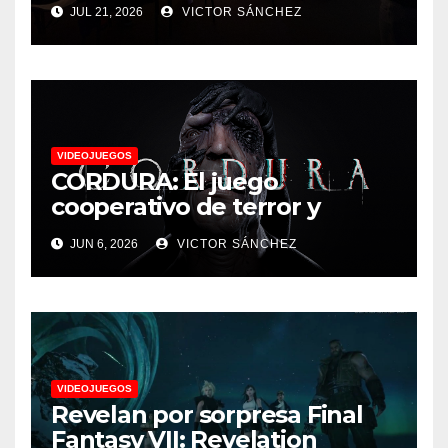
JUL 21, 2026
VICTOR SÁNCHEZ
VIDEOJUEGOS
CORDURA: El juego
cooperativo de terror y
supervivencia AA presenta
JUN 6, 2026
VICTOR SÁNCHEZ
su tráiler de jugabilidad en
Future Game Show
VIDEOJUEGOS
Revelan por sorpresa Final
Fantasy VII: Revelation