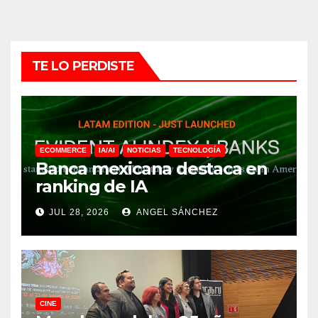
TE LO PERDISTE
ECOMMERCE
IA/AI
NOTICIAS
TECNOLOGÍA
Banca mexicana destaca en
ranking de IA
JUL 28, 2026
ANGEL SÁNCHEZ
CINE