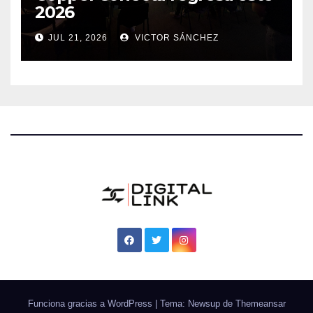
2026
JUL 21, 2026
VICTOR SÁNCHEZ
Funciona gracias a WordPress
|
Tema: Newsup de
Themeansar