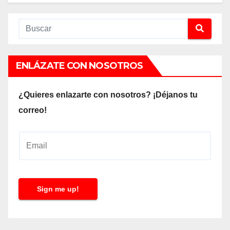
ENLÁZATE CON NOSOTROS
¿Quieres enlazarte con nosotros? ¡Déjanos tu
correo!
E
m
a
i
Sign me up!
l
*