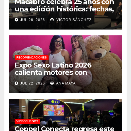
Macabro celebra 25 años con
una edición histórica: fechas,
sedes, invitados y todo lo que
JUL 28, 2026
VICTOR SÁNCHEZ
debes saber
RECOMENDACIONES
Expo Sexo Latino 2026
calienta motores con
conferencia de prensa y
JUL 22, 2026
ANA MAYA
anuncia actividades para
todos los gustos
VIDEOJUEGOS
Coppel Conecta regresa este