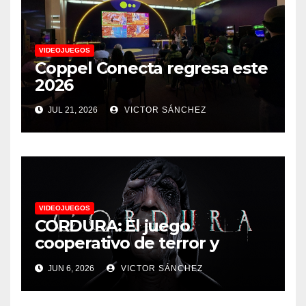
VIDEOJUEGOS
Coppel Conecta regresa este
2026
JUL 21, 2026
VICTOR SÁNCHEZ
VIDEOJUEGOS
CORDURA: El juego
cooperativo de terror y
supervivencia AA presenta
JUN 6, 2026
VICTOR SÁNCHEZ
su tráiler de jugabilidad en
Future Game Show