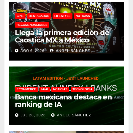
CINE
DESTACADOS
LIFESTYLE
NOTICIAS
RECOMENDACIONES
Llega la primera edición de
Caostica MX a México
AGO 6, 2026
ANGEL SÁNCHEZ
ECOMMERCE
IA/AI
NOTICIAS
TECNOLOGÍA
Banca mexicana destaca en
ranking de IA
JUL 28, 2026
ANGEL SÁNCHEZ