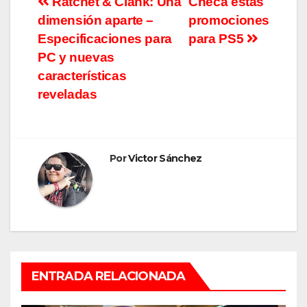
Navegación
Ratchet & Clank: Una
Checa estas
dimensión aparte –
promociones
de
Especificaciones para
para PS5
entradas
PC y nuevas
características
reveladas
Por
Victor Sánchez
ENTRADA RELACIONADA