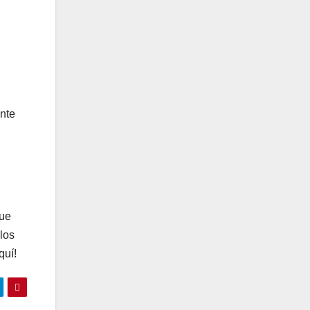
n
ante
fue
los
quí!