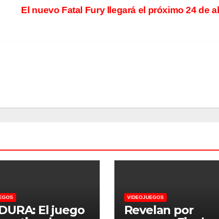
El nuevo Fatal Fury llegará el próximo 24 de a
EGOS
VIDEOJUEGOS
URA: El juego
Revelan por