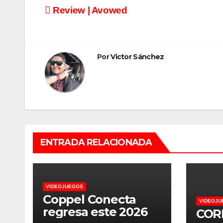
Navegación
Review | Avowed
de
entradas
Por
Victor Sánchez
ENTRADA RELACIONADA
VIDEOJUEGOS
Coppel Conecta
VIDEOJU
regresa este 2026
CORD