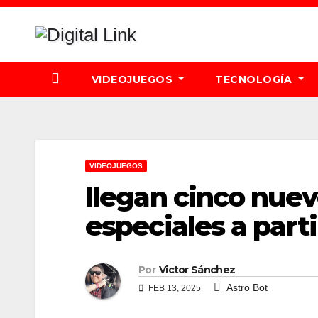
Saltar
al
contenido
VIDEOJUEGOS
TECNOLOGÍA
VIDEOJUEGOS
llegan cinco nuev
especiales a part
Por
Victor Sánchez
Astro Bot
FEB 13, 2025