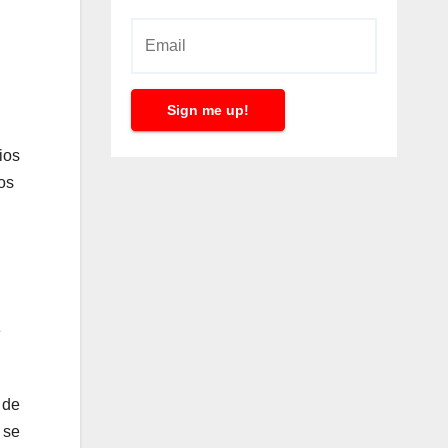
Sign me up!
ios
os
e
 de
 se