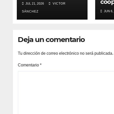
coop
JUL 21, 2026
VICTOR
terr
JUN 6,
SÁNCHEZ
supe
pres
de j
Fut
Deja un comentario
Tu dirección de correo electrónico no será publicada.
Comentario
*