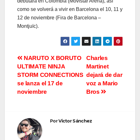
debutará en Colombia (Movistar Arena), así
como se volverá a vivir en Barcelona el 10, 11 y
12 de noviembre (Fira de Barcelona –
Montjuïc).
Navegación
NARUTO X BORUTO
Charles
ULTIMATE NINJA
Martinet
de
STORM CONNECTIONS
dejará de dar
entradas
se lanza el 17 de
voz a Mario
noviembre
Bros
Por
Victor Sánchez