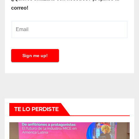
correo!
E
m
a
i
Sign me up!
l
*
TE LO PERDISTE