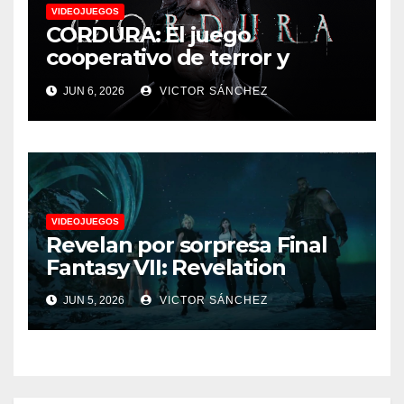
VIDEOJUEGOS
CORDURA: El juego
cooperativo de terror y
supervivencia AA presenta
JUN 6, 2026
VICTOR SÁNCHEZ
su tráiler de jugabilidad en
Future Game Show
VIDEOJUEGOS
Revelan por sorpresa Final
Fantasy VII: Revelation
JUN 5, 2026
VICTOR SÁNCHEZ