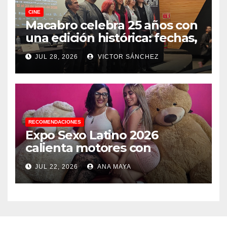
CINE
Macabro celebra 25 años con
una edición histórica: fechas,
sedes, invitados y todo lo que
JUL 28, 2026
VICTOR SÁNCHEZ
debes saber
RECOMENDACIONES
Expo Sexo Latino 2026
calienta motores con
conferencia de prensa y
JUL 22, 2026
ANA MAYA
anuncia actividades para
todos los gustos