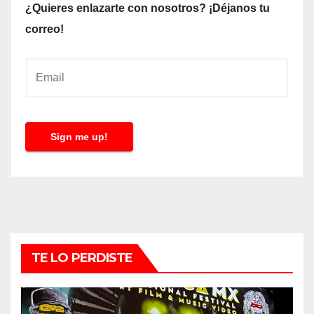
¿Quieres enlazarte con nosotros? ¡Déjanos tu
correo!
E
m
a
i
Sign me up!
l
*
TE LO PERDISTE