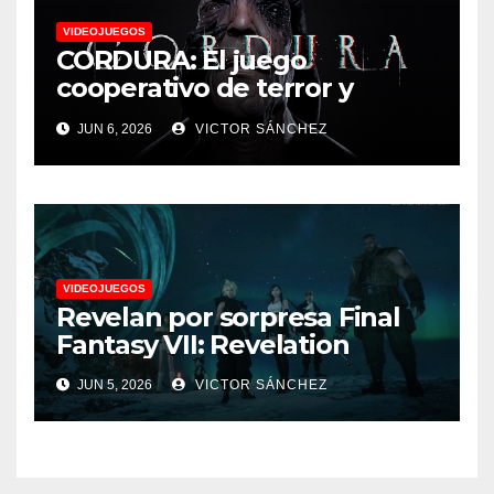
VIDEOJUEGOS
CORDURA: El juego
cooperativo de terror y
supervivencia AA presenta
JUN 6, 2026
VICTOR SÁNCHEZ
su tráiler de jugabilidad en
Future Game Show
VIDEOJUEGOS
Revelan por sorpresa Final
Fantasy VII: Revelation
JUN 5, 2026
VICTOR SÁNCHEZ