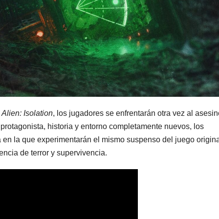
e
Alien: Isolation
, los jugadores se enfrentarán otra vez al asesi
 protagonista, historia y entorno completamente nuevos, los
 en la que experimentarán el mismo suspenso del juego origina
encia de terror y supervivencia.