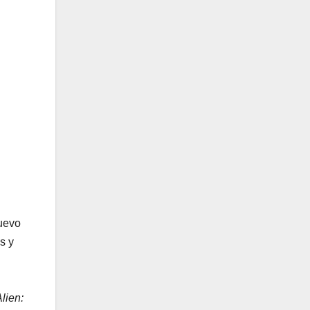
nuevo
s y
lien: