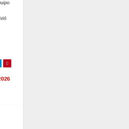
quipo
lvió
2026