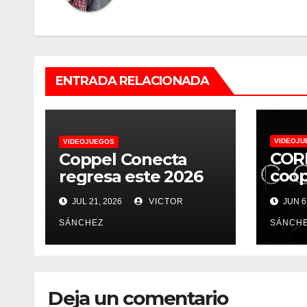
ENTRADA RELACIONADA
VIDEOJU
VIDEOJUEGOS
CORD
Coppel Conecta
coop
regresa este 2026
terr
JUL 21, 2026
VICTOR
JUN 6
supe
pres
SÁNCHEZ
SÁNCH
de j
Fut
Deja un comentario