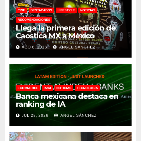
CINE
DESTACADOS
LIFESTYLE
NOTICIAS
RECOMENDACIONES
Llega la primera edición de
Caostica MX a México
AGO 6, 2026
ANGEL SÁNCHEZ
ECOMMERCE
IA/AI
NOTICIAS
TECNOLOGÍA
Banca mexicana destaca en
ranking de IA
JUL 28, 2026
ANGEL SÁNCHEZ