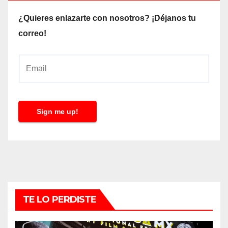
¿Quieres enlazarte con nosotros? ¡Déjanos tu
correo!
E
m
a
i
Sign me up!
l
*
TE LO PERDISTE