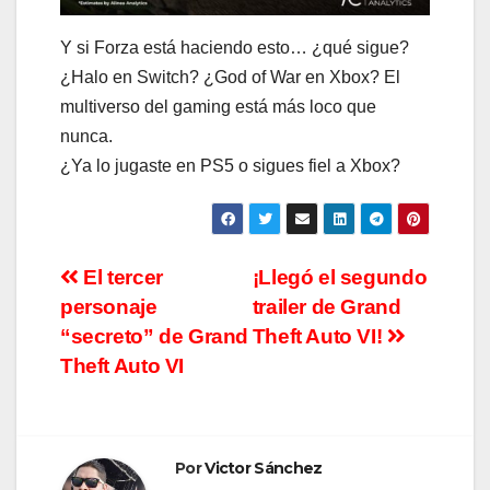
Y si Forza está haciendo esto… ¿qué sigue?
¿Halo en Switch? ¿God of War en Xbox? El
multiverso del gaming está más loco que
nunca.
¿Ya lo jugaste en PS5 o sigues fiel a Xbox?
Navegación
El tercer
¡Llegó el segundo
personaje
trailer de Grand
de
“secreto” de Grand
Theft Auto VI!
entradas
Theft Auto VI
Por
Victor Sánchez