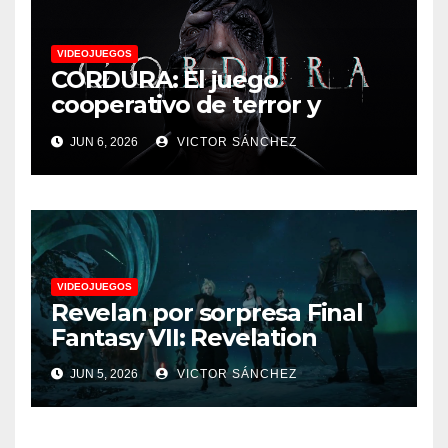
VIDEOJUEGOS
CORDURA: El juego
cooperativo de terror y
supervivencia AA presenta
JUN 6, 2026
VICTOR SÁNCHEZ
su tráiler de jugabilidad en
Future Game Show
VIDEOJUEGOS
Revelan por sorpresa Final
Fantasy VII: Revelation
JUN 5, 2026
VICTOR SÁNCHEZ