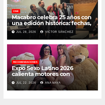
CINE
Macabro celebra 25 años con
una edición histórica: fechas,
sedes, invitados y todo lo que
JUL 28, 2026
VICTOR SÁNCHEZ
debes saber
RECOMENDACIONES
Expo Sexo Latino 2026
calienta motores con
conferencia de prensa y
JUL 22, 2026
ANA MAYA
anuncia actividades para
todos los gustos