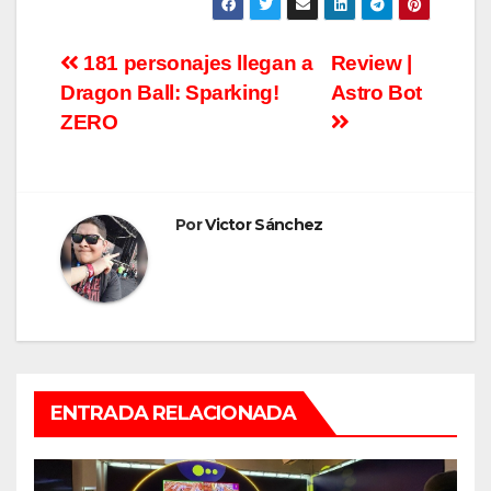
Navegación
181 personajes llegan a
Review |
Dragon Ball: Sparking!
Astro Bot
de
ZERO
entradas
Por
Victor Sánchez
ENTRADA RELACIONADA