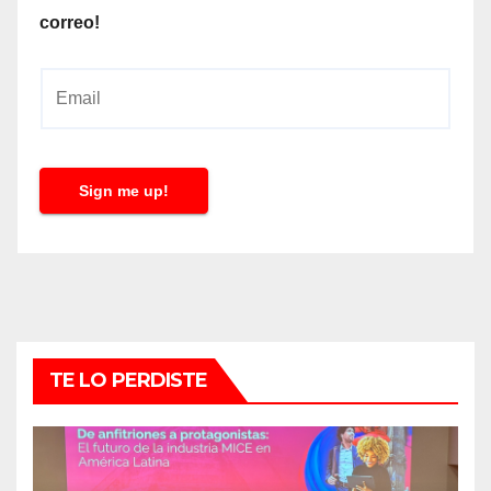
correo!
E
m
a
i
Sign me up!
l
*
TE LO PERDISTE