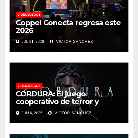
VIDEOJUEGOS
Coppel Conecta regresa este
2026
JUL 21, 2026
VICTOR SÁNCHEZ
VIDEOJUEGOS
CORDURA: El juego
cooperativo de terror y
supervivencia AA presenta
JUN 6, 2026
VICTOR SÁNCHEZ
su tráiler de jugabilidad en
Future Game Show