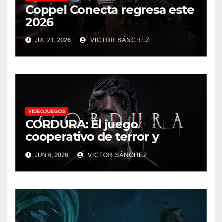
Coppel Conecta regresa este
2026
JUL 21, 2026
VICTOR SÁNCHEZ
VIDEOJUEGOS
CORDURA: El juego
cooperativo de terror y
supervivencia AA presenta
JUN 6, 2026
VICTOR SÁNCHEZ
su tráiler de jugabilidad en
Future Game Show