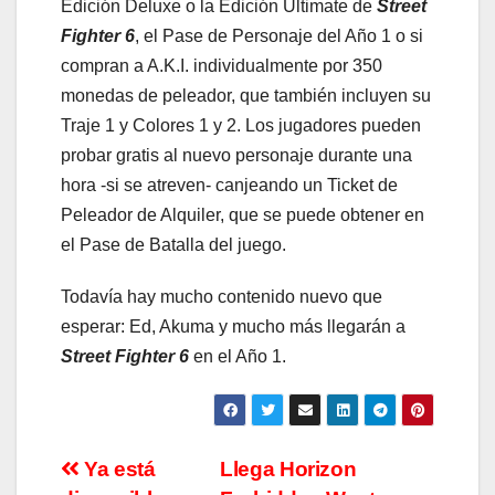
Edición Deluxe o la Edición Ultimate de
Street
Fighter 6
, el Pase de Personaje del Año 1 o si
compran a A.K.I. individualmente por 350
monedas de peleador, que también incluyen su
Traje 1 y Colores 1 y 2. Los jugadores pueden
probar gratis al nuevo personaje durante una
hora -si se atreven- canjeando un Ticket de
Peleador de Alquiler, que se puede obtener en
el Pase de Batalla del juego.
Todavía hay mucho contenido nuevo que
esperar: Ed, Akuma y mucho más llegarán a
Street Fighter 6
en el Año 1.
Navegación
Ya está
Llega Horizon