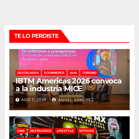
TE LO PERDISTE
DESTACADOS
ECOMMERCE
IA/AI
TURISMO
IBTM Americas 2026 convoca
a la industria MICE
AGO 7, 2026
ANGEL SÁNCHEZ
CINE
DESTACADOS
LIFESTYLE
NOTICIAS