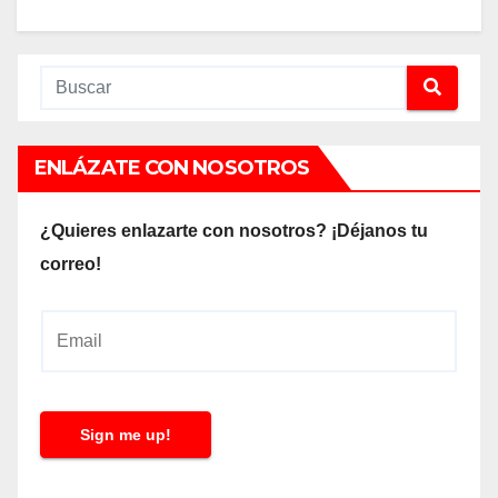
ENLÁZATE CON NOSOTROS
¿Quieres enlazarte con nosotros? ¡Déjanos tu
correo!
E
m
a
i
Sign me up!
l
*