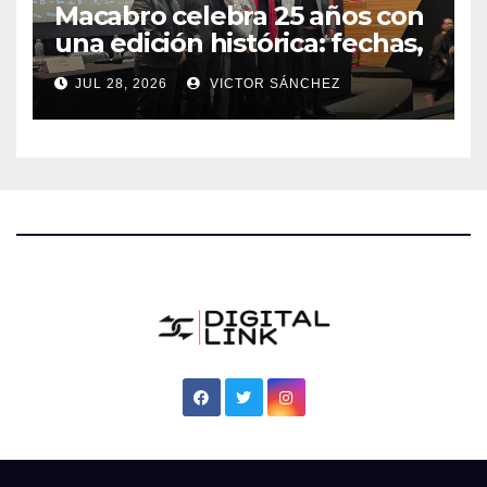
Macabro celebra 25 años con
una edición histórica: fechas,
sedes, invitados y todo lo que
JUL 28, 2026
VICTOR SÁNCHEZ
debes saber