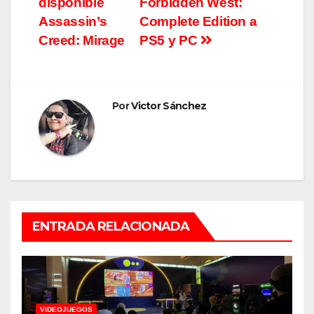
disponible
Forbidden West:
de
Assassin’s
Complete Edition a
entradas
Creed: Mirage
PS5 y PC
Por
Victor Sánchez
ENTRADA RELACIONADA
VIDEOJUEGOS