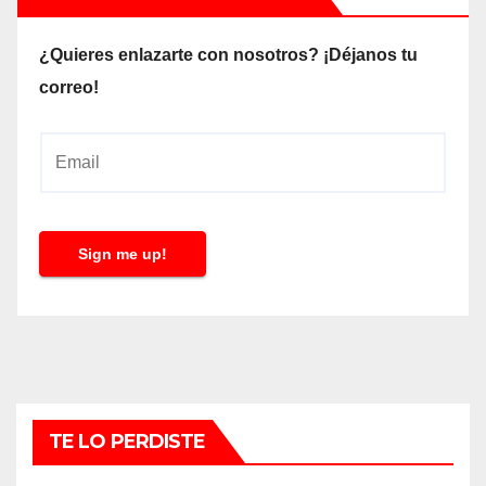
¿Quieres enlazarte con nosotros? ¡Déjanos tu
correo!
E
m
a
i
Sign me up!
l
*
TE LO PERDISTE