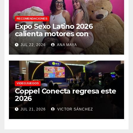
RECOMENDACIONES
Expo Sexo Latino 2026
calienta motores con
conferencia de prensa y
JUL 22, 2026
ANA MAYA
anuncia actividades para
todos los gustos
VIDEOJUEGOS
Coppel Conecta regresa este
2026
JUL 21, 2026
VICTOR SÁNCHEZ