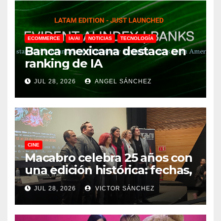
ECOMMERCE
IA/AI
NOTICIAS
TECNOLOGÍA
Banca mexicana destaca en
ranking de IA
JUL 28, 2026
ANGEL SÁNCHEZ
CINE
Macabro celebra 25 años con
una edición histórica: fechas,
sedes, invitados y todo lo que
JUL 28, 2026
VICTOR SÁNCHEZ
debes saber