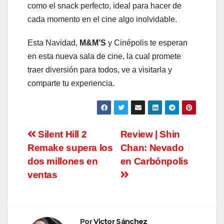
como el snack perfecto, ideal para hacer de
cada momento en el cine algo inolvidable.
Esta Navidad,
M&M’S
y Cinépolis te esperan
en esta nueva sala de cine, la cual promete
traer diversión para todos, ve a visitarla y
comparte tu experiencia.
Navegación
Silent Hill 2
Review | Shin
Remake supera los
Chan: Nevado
de
dos millones en
en Carbónpolis
entradas
ventas
Por
Victor Sánchez