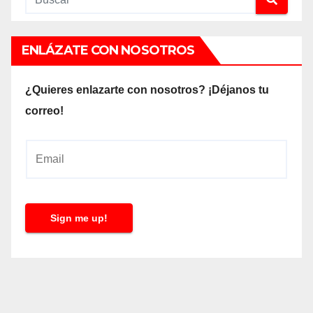
ENLÁZATE CON NOSOTROS
¿Quieres enlazarte con nosotros? ¡Déjanos tu
correo!
E
m
a
i
Sign me up!
l
*