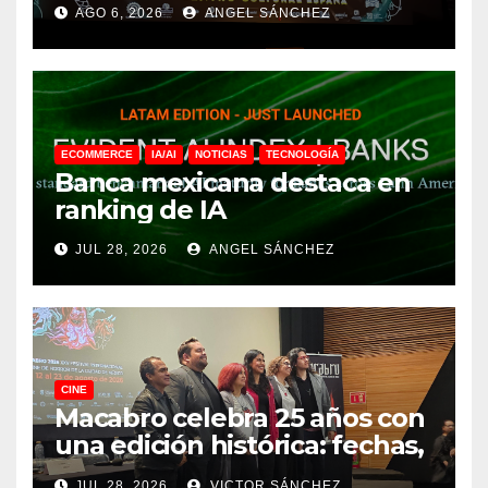
AGO 6, 2026
ANGEL SÁNCHEZ
ECOMMERCE
IA/AI
NOTICIAS
TECNOLOGÍA
Banca mexicana destaca en
ranking de IA
JUL 28, 2026
ANGEL SÁNCHEZ
CINE
Macabro celebra 25 años con
una edición histórica: fechas,
sedes, invitados y todo lo que
JUL 28, 2026
VICTOR SÁNCHEZ