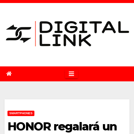
Saltar
al
contenido
SMARTPHONES
HONOR regalará un