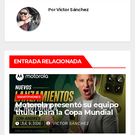
Por
Victor Sánchez
ENTRADA RELACIONADA
SMARTPHONES
Motorola presentó su equipo
titular para la Copa Mundial
de la FIFA 2026 con figuras
JUL 9, 2026
VICTOR SÁNCHEZ
del fútbol de Latinoamérica