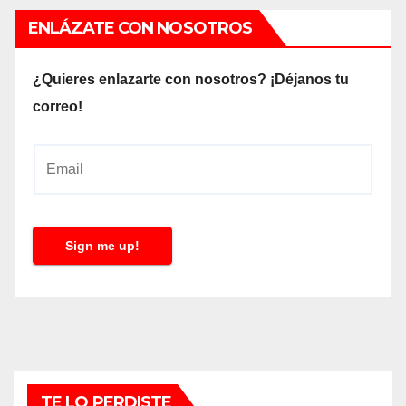
ENLÁZATE CON NOSOTROS
¿Quieres enlazarte con nosotros? ¡Déjanos tu
correo!
E
m
a
i
Sign me up!
l
*
TE LO PERDISTE