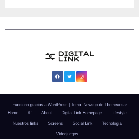
Funciona gracias a WordPress
|
Tema: Newsup de
Themeansar
Home
/If
About
Digital Link Homepage
Lifestyle
Nuestros links
Screens
Social Link
Tecnología
Videojuegos