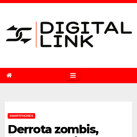
Saltar
al
contenido
SMARTPHONES
Derrota zombis,