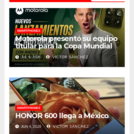
SMARTPHONES
Motorola presentó su equipo
titular para la Copa Mundial
de la FIFA 2026 con figuras
JUL 9, 2026
VICTOR SÁNCHEZ
del fútbol de Latinoamérica
SMARTPHONES
HONOR 600 llega a México
JUN 4, 2026
VICTOR SÁNCHEZ