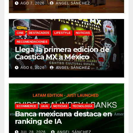
AGO 7, 2026
ANGEL SÁNCHEZ
CINE
DESTACADOS
LIFESTYLE
NOTICIAS
RECOMENDACIONES
Llega la primera edición de
Caostica MX a México
AGO 6, 2026
ANGEL SÁNCHEZ
ECOMMERCE
IA/AI
NOTICIAS
TECNOLOGÍA
Banca mexicana destaca en
ranking de IA
JUL 28, 2026
ANGEL SÁNCHEZ