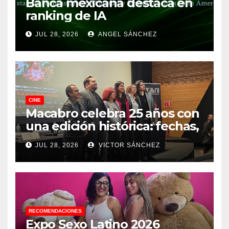
Banca mexicana destaca en
ranking de IA
JUL 28, 2026
ANGEL SÁNCHEZ
CINE
Macabro celebra 25 años con
una edición histórica: fechas,
sedes, invitados y todo lo que
JUL 28, 2026
VICTOR SÁNCHEZ
debes saber
RECOMENDACIONES
Expo Sexo Latino 2026