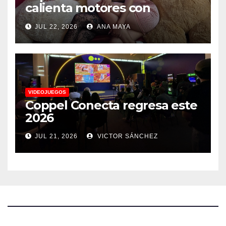
calienta motores con
conferencia de prensa y
JUL 22, 2026
ANA MAYA
anuncia actividades para
todos los gustos
VIDEOJUEGOS
Coppel Conecta regresa este
2026
JUL 21, 2026
VICTOR SÁNCHEZ