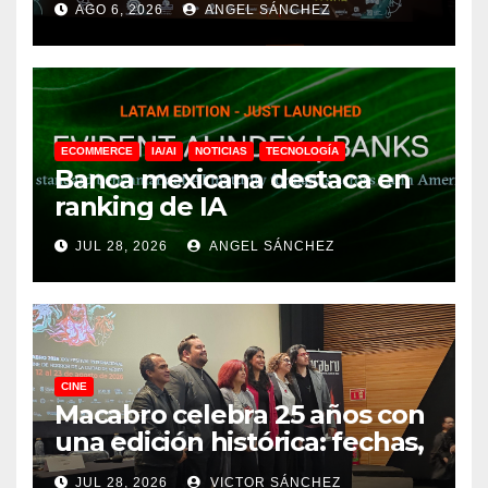
AGO 6, 2026
ANGEL SÁNCHEZ
ECOMMERCE
IA/AI
NOTICIAS
TECNOLOGÍA
Banca mexicana destaca en
ranking de IA
JUL 28, 2026
ANGEL SÁNCHEZ
CINE
Macabro celebra 25 años con
una edición histórica: fechas,
sedes, invitados y todo lo que
JUL 28, 2026
VICTOR SÁNCHEZ