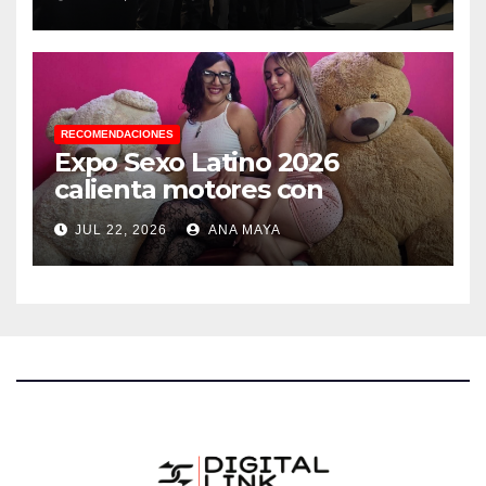
debes saber
RECOMENDACIONES
Expo Sexo Latino 2026
calienta motores con
conferencia de prensa y
JUL 22, 2026
ANA MAYA
anuncia actividades para
todos los gustos